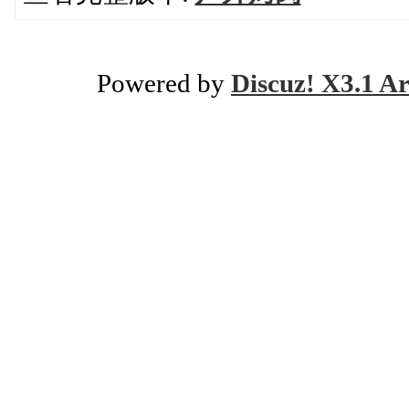
Powered by
Discuz! X3.1 Ar