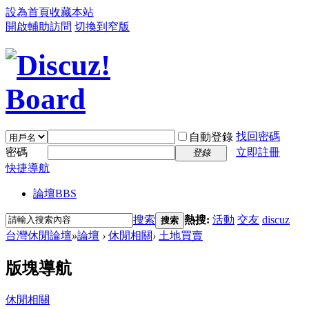
設為首頁
收藏本站
開啟輔助訪問
切換到窄版
找回密碼
自動登錄
密碼
立即註冊
登錄
快捷導航
論壇
BBS
搜索
熱搜:
活動
交友
discuz
搜索
台灣休閒論壇
»
論壇
›
休閒相關
›
土地買賣
版塊導航
休閒相關