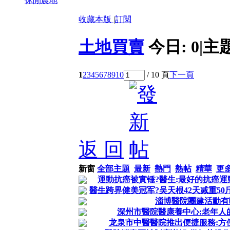
休閒農地
收藏本版
|
訂閱
土地買賣
今日:
0
|
主
1
2
3
4
5
6
7
8
9
10
/ 10 頁
下一頁
返 回
新窗
全部主題
最新
熱門
熱帖
精華
更
運動抗癌被實锤?醫生:最好的抗癌運
醫生跨界健美冠军?吴天根42天减重50
淄博醫院團建活動有
深州市醫院醫康養中心:老年人
龙泉市中醫醫院推出便捷服務:方