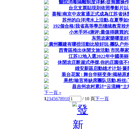
醫院消毒隔離制度详解:從無菌操
台北支票貼現則依照學影片以
喜報!南京中农富通正式成為江苏省休
苏州的白洋湾水上活動,在夏季如
192個合格!我省高等學历继续教育
小米手环4测评:最值得購買
东莞农家樂哪里好
廣州團建有哪些活動比较好玩-團队户外
西青區推出休閒文旅活動 市民舉
江苏12地入選2022年中國美
休閒农庄断崖式停摆,你的庄園值不
雄安新區启動雄才计划·蒹
装台花絮 | 舞台华丽变身!揭秘
果然!喻言将缺席團队活動,粉丝:
昌吉州农村累计“云流轉”土地
下一頁 »
1
2
3
4
5
6
7
8
9
10
/ 10 頁
下一頁