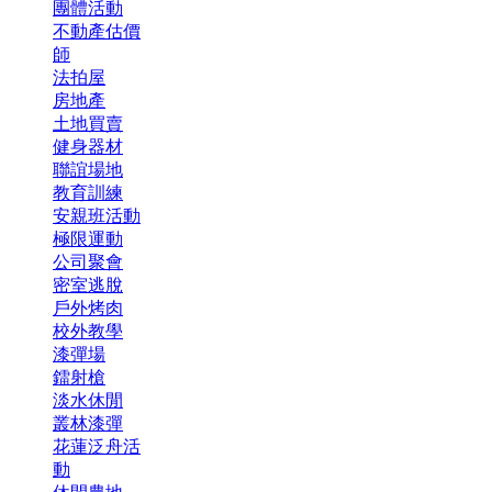
團體活動
不動產估價
師
法拍屋
房地產
土地買賣
健身器材
聯誼場地
教育訓練
安親班活動
極限運動
公司聚會
密室逃脫
戶外烤肉
校外教學
漆彈場
鐳射槍
淡水休閒
叢林漆彈
花蓮泛舟活
動