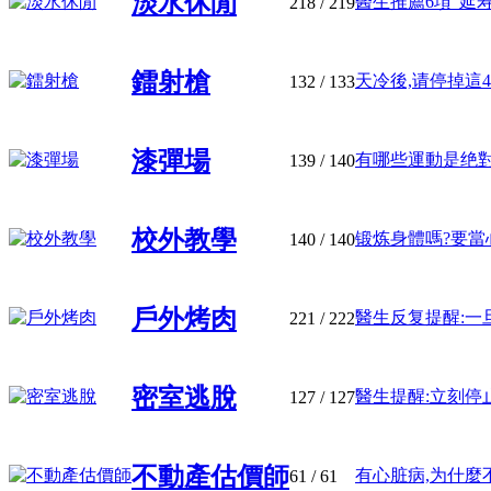
淡水休閒
醫生推薦6項“延寿運
218
/ 219
鐳射槍
天冷後,请停掉這4種“
132
/ 133
漆彈場
有哪些運動是绝對不
139
/ 140
校外教學
锻炼身體嗎?要當心這
140
/ 140
戶外烤肉
醫生反复提醒:一旦切
221
/ 222
密室逃脫
醫生提醒:立刻停止3
127
/ 127
不動產估價師
有心脏病,为什麼不能
61
/ 61