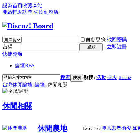
設為首頁
收藏本站
開啟輔助訪問
切換到窄版
找回密碼
自動登錄
密碼
立即註冊
登錄
快捷導航
論壇
BBS
搜索
熱搜:
活動
交友
discuz
搜索
台灣休閒論壇
»
論壇
›
休閒相關
休閒相關
休閒農地
肺癌患者術後,如何
126
/ 127