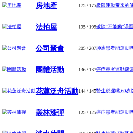
房地產
极限運動带来的健康
175
/ 175
法拍屋
破除“不能動”误區:
195
/ 195
公司聚會
肿瘤患者能運動嗎?
205
/ 207
團體活動
癌症患者運動康复有
136
/ 137
花蓮泛舟活動
醫生说漏嘴,60岁以
144
/ 145
叢林漆彈
癌症患者能運動嗎?做
125
/ 125