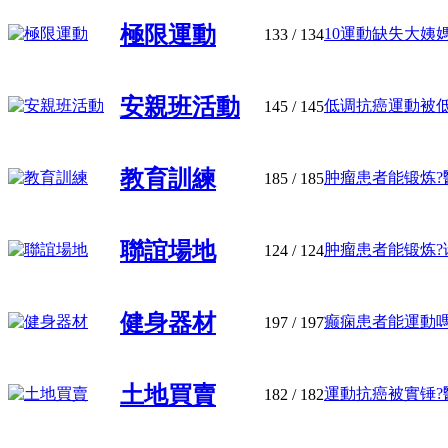
極限運動
10運動缺失大姨
133
/ 134
安親班活動
低调抗癌運動被低估
145
/ 145
教育訓練
肿瘤患者能锻炼?醫
185
/ 185
聯誼場地
肿瘤患者能锻炼?请
124
/ 124
健身器材
癫痫患者能運動嗎?
197
/ 197
土地買賣
運動抗癌被實锤?醫
182
/ 182