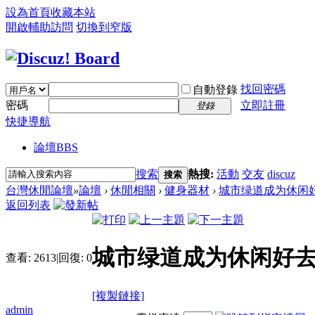
設為首頁
收藏本站
開啟輔助訪問
切換到窄版
找回密碼
自動登錄
密碼
立即註冊
登錄
快捷導航
論壇
BBS
搜索
熱搜:
活動
交友
discuz
搜索
台灣休閒論壇
»
論壇
›
休閒相關
›
健身器材
›
城市绿道成为休闲
返回列表
城市绿道成为休闲好
查看:
2613
|
回復:
0
[複製鏈接]
admin