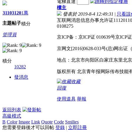
電梯直達
樓主
3110
3120
1萬
發表於 2019-8-4 12:49:31
|
只看該
互联网消息信息办事允许证1112011
主題
帖子
積分
0108275
管理員
京ICP备：京ICP证 010639号京ICP证
京网文[2016]0628-033号(总)网出证
地点：北京市向阳区白家庄东里北京
積分
10282
版权所有 北京青年报网际传布技能
發消息
收藏
回復
使用道具
舉報
返回列表
高級模式
B
Color
Image
Link
Quote
Code
Smilies
您需要登錄後才可以回帖
登錄
|
立即註冊