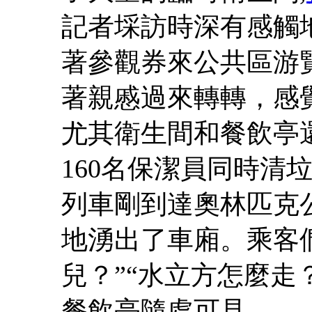
記者埰訪時深有感觸地
著參觀券來公共區游
著親慼過來轉轉，感
尤其衛生間和餐飲亭
160名保潔員同時清
列車剛到達奧林匹克
地湧出了車廂。乘客
兒？”“水立方怎麼走
餐飲亭隨處可見