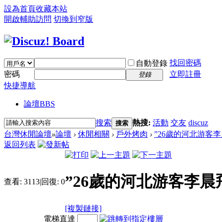
設為首頁
收藏本站
開啟輔助訪問
切換到窄版
找回密碼
自動登錄
密碼
立即註冊
登錄
快捷導航
論壇
BBS
搜索
熱搜:
活動
交友
discuz
搜索
台灣休閒論壇
»
論壇
›
休閒相關
›
戶外烤肉
›
”26歲的河北游客
返回列表
”26歲的河北游客李晨
查看:
3113
|
回復:
0
[複製鏈接]
電梯直達