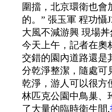
圍擋，北京環衛也會
的。” 張玉軍 程功懾J21
大風不減游興 現場丼
今天上午，記者在奧
交錯的園內道路還是
分乾淨整潔，隨處可
乾淨，游人可以很方
林匹克公園中鳥巢、
了大量的臨時衛生間,