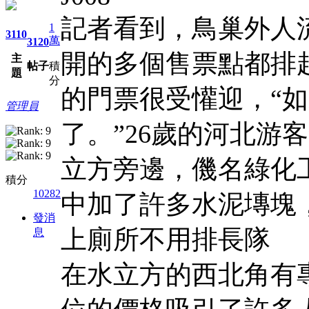
記者看到，鳥巢外人
1
3110
萬
3120
開的多個售票點都排
主
帖子
積
題
分
的門票很受懽迎，“
管理員
了。”26歲的河北游
立方旁邊，僟名綠化
積分
10282
中加了許多水泥塼塊，
發消
上廁所不用排長隊
息
在水立方的西北角有